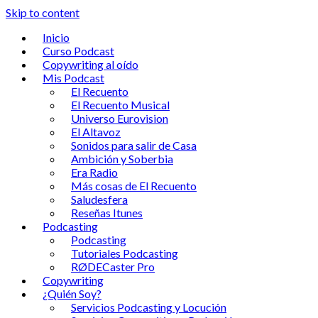
Skip to content
Inicio
Curso Podcast
Copywriting al oído
Mis Podcast
El Recuento
El Recuento Musical
Universo Eurovision
El Altavoz
Sonidos para salir de Casa
Ambición y Soberbia
Era Radio
Más cosas de El Recuento
Saludesfera
Reseñas Itunes
Podcasting
Podcasting
Tutoriales Podcasting
RØDECaster Pro
Copywriting
¿Quién Soy?
Servicios Podcasting y Locución