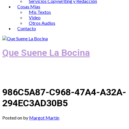
Servicios Copywriting y Redacción
Cosas Mías
Mis Textos
Video
Otros Audios
Contacto
Que Suene La Bocina
Podcast, Redacción y Copywriting by El
Recuento
986C5A87-C968-47A4-A32A-
294EC3AD30B5
Posted on
by
Margot Martín