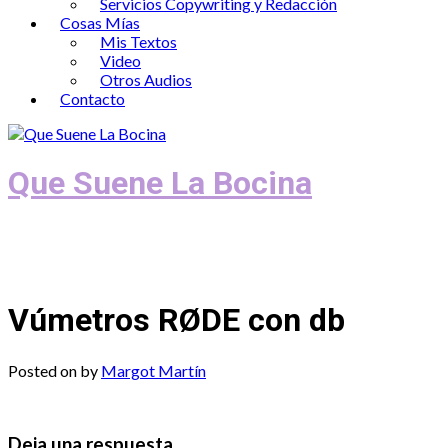
Servicios Copywriting y Redacción
Cosas Mías
Mis Textos
Video
Otros Audios
Contacto
Que Suene La Bocina
Podcast, Redacción y Copywriting by El
Recuento
Vúmetros RØDE con db
Posted on
by
Margot Martín
Deja una respuesta