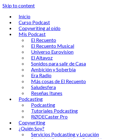
Skip to content
Inicio
Curso Podcast
Copywriting al oído
Mis Podcast
El Recuento
El Recuento Musical
Universo Eurovision
El Altavoz
Sonidos para salir de Casa
Ambición y Soberbia
Era Radio
Más cosas de El Recuento
Saludesfera
Reseñas Itunes
Podcasting
Podcasting
Tutoriales Podcasting
RØDECaster Pro
Copywriting
¿Quién Soy?
Servicios Podcasting y Locución