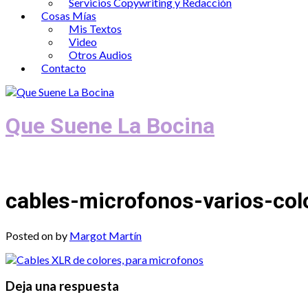
Servicios Copywriting y Redacción
Cosas Mías
Mis Textos
Video
Otros Audios
Contacto
Que Suene La Bocina
Podcast, Redacción y Copywriting by El
cables-microfonos-varios-col
Posted on
by
Margot Martín
Deja una respuesta