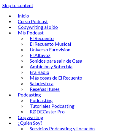
Skip to content
Inicio
Curso Podcast
Copywriting al oído
Mis Podcast
El Recuento
El Recuento Musical
Universo Eurovision
El Altavoz
Sonidos para salir de Casa
Ambición y Soberbia
Era Radio
Más cosas de El Recuento
Saludesfera
Reseñas Itunes
Podcasting
Podcasting
Tutoriales Podcasting
RØDECaster Pro
Copywriting
¿Quién Soy?
Servicios Podcasting y Locución