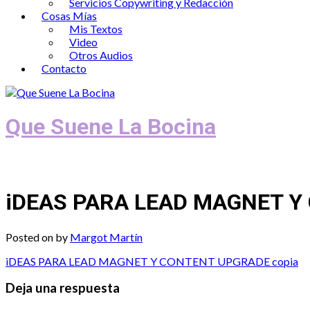
Servicios Copywriting y Redacción
Cosas Mías
Mis Textos
Video
Otros Audios
Contacto
Que Suene La Bocina
Podcast, Redacción y Copywriting by El
iDEAS PARA LEAD MAGNET Y
Posted on
by
Margot Martín
iDEAS PARA LEAD MAGNET Y CONTENT UPGRADE copia
Deja una respuesta