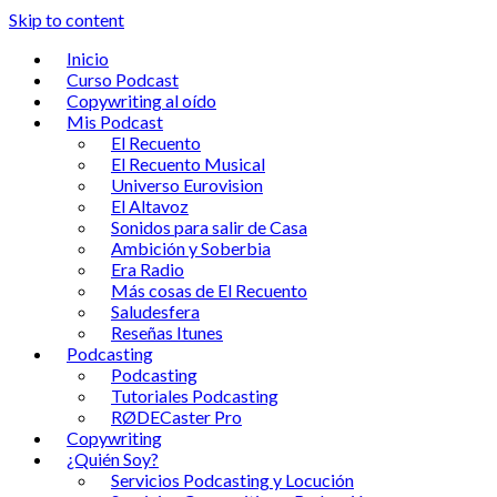
Skip to content
Inicio
Curso Podcast
Copywriting al oído
Mis Podcast
El Recuento
El Recuento Musical
Universo Eurovision
El Altavoz
Sonidos para salir de Casa
Ambición y Soberbia
Era Radio
Más cosas de El Recuento
Saludesfera
Reseñas Itunes
Podcasting
Podcasting
Tutoriales Podcasting
RØDECaster Pro
Copywriting
¿Quién Soy?
Servicios Podcasting y Locución