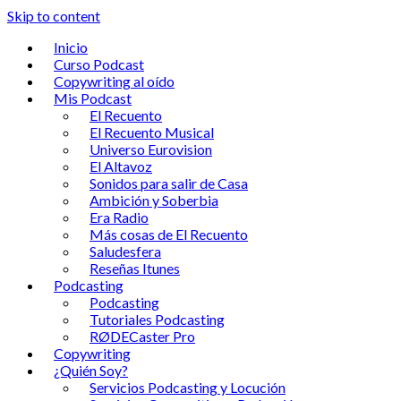
Skip to content
Inicio
Curso Podcast
Copywriting al oído
Mis Podcast
El Recuento
El Recuento Musical
Universo Eurovision
El Altavoz
Sonidos para salir de Casa
Ambición y Soberbia
Era Radio
Más cosas de El Recuento
Saludesfera
Reseñas Itunes
Podcasting
Podcasting
Tutoriales Podcasting
RØDECaster Pro
Copywriting
¿Quién Soy?
Servicios Podcasting y Locución