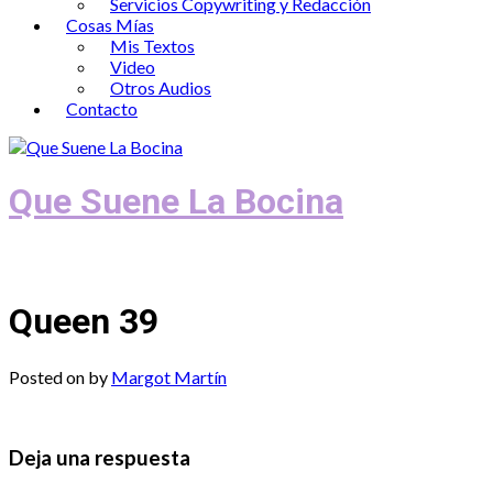
Servicios Copywriting y Redacción
Cosas Mías
Mis Textos
Video
Otros Audios
Contacto
Que Suene La Bocina
Podcast, Redacción y Copywriting by El
Queen 39
Posted on
by
Margot Martín
Deja una respuesta