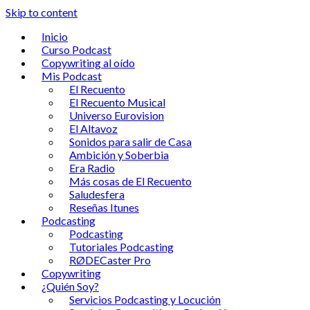
Skip to content
Inicio
Curso Podcast
Copywriting al oído
Mis Podcast
El Recuento
El Recuento Musical
Universo Eurovision
El Altavoz
Sonidos para salir de Casa
Ambición y Soberbia
Era Radio
Más cosas de El Recuento
Saludesfera
Reseñas Itunes
Podcasting
Podcasting
Tutoriales Podcasting
RØDECaster Pro
Copywriting
¿Quién Soy?
Servicios Podcasting y Locución