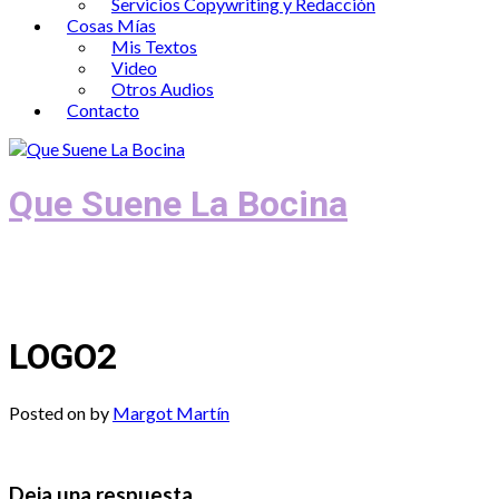
Servicios Copywriting y Redacción
Cosas Mías
Mis Textos
Video
Otros Audios
Contacto
Que Suene La Bocina
Podcast, Redacción y Copywriting by El
Recuento
LOGO2
Posted on
by
Margot Martín
Deja una respuesta