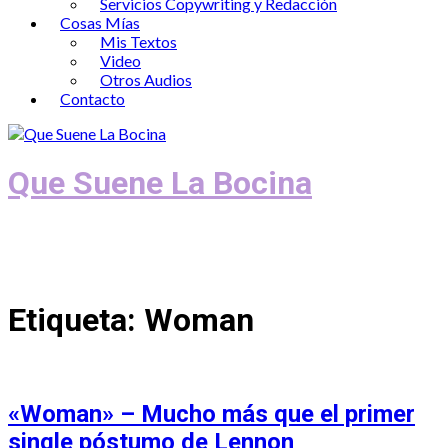
Servicios Copywriting y Redacción
Cosas Mías
Mis Textos
Video
Otros Audios
Contacto
Que Suene La Bocina
Podcast, Redacción y Copywriting by El
Recuento
Etiqueta:
Woman
«Woman» – Mucho más que el primer
single póstumo de Lennon