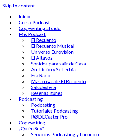
Skip to content
Inicio
Curso Podcast
Copywriting al oído
Mis Podcast
El Recuento
El Recuento Musical
Universo Eurovision
El Altavoz
Sonidos para salir de Casa
Ambición y Soberbia
Era Radio
Más cosas de El Recuento
Saludesfera
Reseñas Itunes
Podcasting
Podcasting
Tutoriales Podcasting
RØDECaster Pro
Copywriting
¿Quién Soy?
Servicios Podcasting y Locución