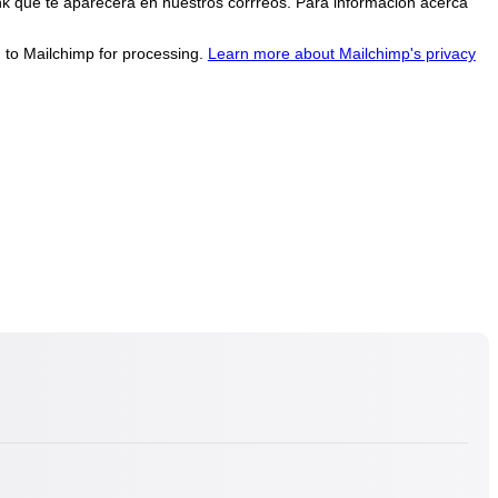
nk que te aparecerá en nuestros corrreos. Para información acerca
d to Mailchimp for processing.
Learn more about Mailchimp's privacy