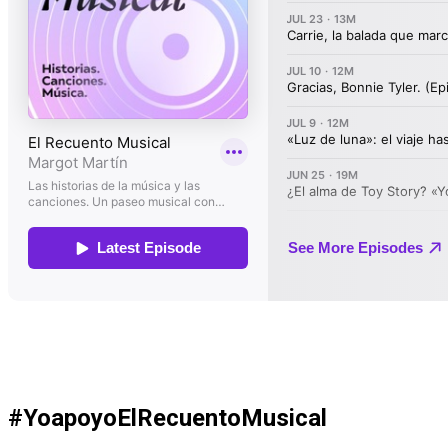
#YoapoyoElRecuentoMusical