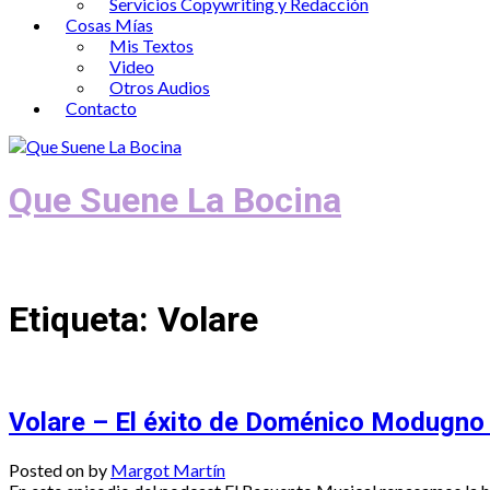
Servicios Copywriting y Redacción
Cosas Mías
Mis Textos
Video
Otros Audios
Contacto
Que Suene La Bocina
Podcast, Redacción y Copywriting by El
Etiqueta:
Volare
Volare – El éxito de Doménico Modugno
Posted on
by
Margot Martín