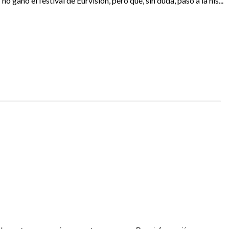
nó el festival de Eurvisión, pero que, sin duda, paso a la his...