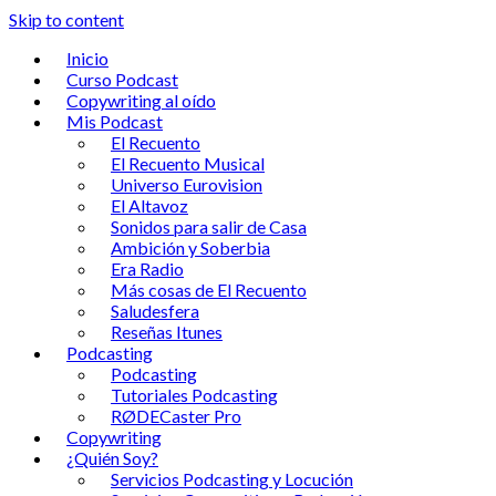
Skip to content
Inicio
Curso Podcast
Copywriting al oído
Mis Podcast
El Recuento
El Recuento Musical
Universo Eurovision
El Altavoz
Sonidos para salir de Casa
Ambición y Soberbia
Era Radio
Más cosas de El Recuento
Saludesfera
Reseñas Itunes
Podcasting
Podcasting
Tutoriales Podcasting
RØDECaster Pro
Copywriting
¿Quién Soy?
Servicios Podcasting y Locución