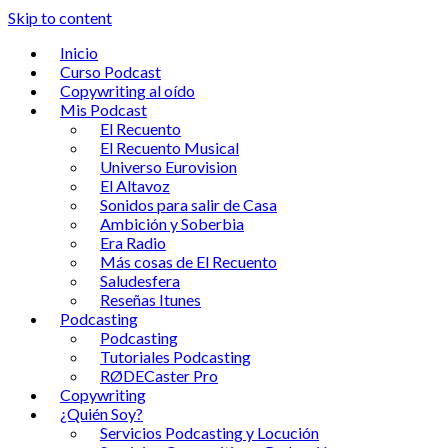
Skip to content
Inicio
Curso Podcast
Copywriting al oído
Mis Podcast
El Recuento
El Recuento Musical
Universo Eurovision
El Altavoz
Sonidos para salir de Casa
Ambición y Soberbia
Era Radio
Más cosas de El Recuento
Saludesfera
Reseñas Itunes
Podcasting
Podcasting
Tutoriales Podcasting
RØDECaster Pro
Copywriting
¿Quién Soy?
Servicios Podcasting y Locución