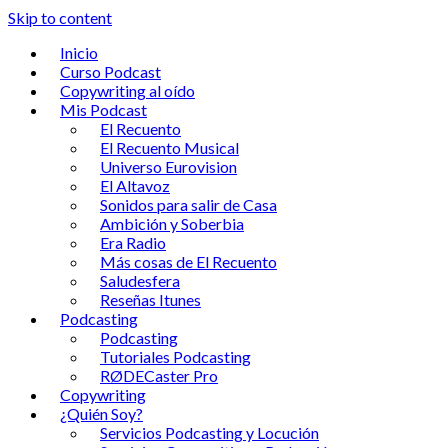
Skip to content
Inicio
Curso Podcast
Copywriting al oído
Mis Podcast
El Recuento
El Recuento Musical
Universo Eurovision
El Altavoz
Sonidos para salir de Casa
Ambición y Soberbia
Era Radio
Más cosas de El Recuento
Saludesfera
Reseñas Itunes
Podcasting
Podcasting
Tutoriales Podcasting
RØDECaster Pro
Copywriting
¿Quién Soy?
Servicios Podcasting y Locución