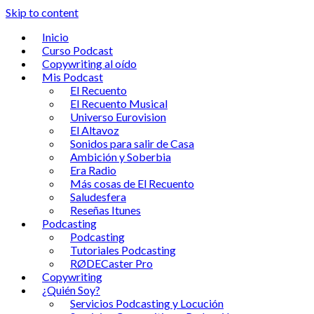
Skip to content
Inicio
Curso Podcast
Copywriting al oído
Mis Podcast
El Recuento
El Recuento Musical
Universo Eurovision
El Altavoz
Sonidos para salir de Casa
Ambición y Soberbia
Era Radio
Más cosas de El Recuento
Saludesfera
Reseñas Itunes
Podcasting
Podcasting
Tutoriales Podcasting
RØDECaster Pro
Copywriting
¿Quién Soy?
Servicios Podcasting y Locución