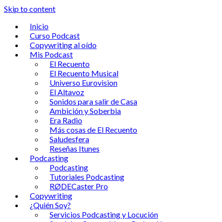
Skip to content
Inicio
Curso Podcast
Copywriting al oído
Mis Podcast
El Recuento
El Recuento Musical
Universo Eurovision
El Altavoz
Sonidos para salir de Casa
Ambición y Soberbia
Era Radio
Más cosas de El Recuento
Saludesfera
Reseñas Itunes
Podcasting
Podcasting
Tutoriales Podcasting
RØDECaster Pro
Copywriting
¿Quién Soy?
Servicios Podcasting y Locución