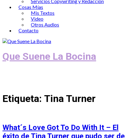
Servicios Copywriting y Redacción
Cosas Mías
Mis Textos
Video
Otros Audios
Contacto
Que Suene La Bocina
Podcast, Redacción y Copywriting by El
Recuento
Etiqueta:
Tina Turner
What´s Love Got To Do With It – El
éxito de Tina Turner que pudo ser de