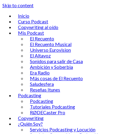
Skip to content
Inicio
Curso Podcast
Copywriting al oído
Mis Podcast
El Recuento
El Recuento Musical
Universo Eurovision
El Altavoz
Sonidos para salir de Casa
Ambición y Soberbia
Era Radio
Más cosas de El Recuento
Saludesfera
Reseñas Itunes
Podcasting
Podcasting
Tutoriales Podcasting
RØDECaster Pro
Copywriting
¿Quién Soy?
Servicios Podcasting y Locución