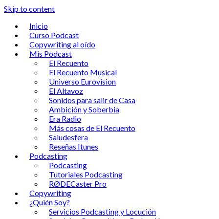
Skip to content
Inicio
Curso Podcast
Copywriting al oído
Mis Podcast
El Recuento
El Recuento Musical
Universo Eurovision
El Altavoz
Sonidos para salir de Casa
Ambición y Soberbia
Era Radio
Más cosas de El Recuento
Saludesfera
Reseñas Itunes
Podcasting
Podcasting
Tutoriales Podcasting
RØDECaster Pro
Copywriting
¿Quién Soy?
Servicios Podcasting y Locución