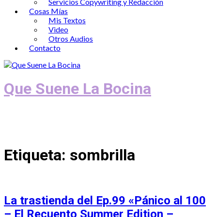
Servicios Copywriting y Redacción
Cosas Mías
Mis Textos
Video
Otros Audios
Contacto
Que Suene La Bocina
Podcast, Redacción y Copywriting by El
Recuento
Etiqueta:
sombrilla
La trastienda del Ep.99 «Pánico al 100
– El Recuento Summer Edition –