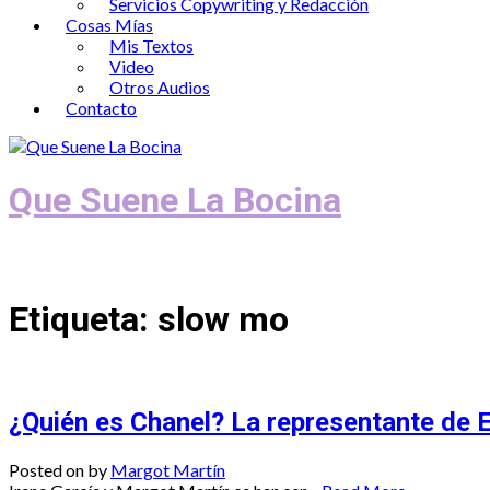
Servicios Copywriting y Redacción
Cosas Mías
Mis Textos
Video
Otros Audios
Contacto
Que Suene La Bocina
Podcast, Redacción y Copywriting by El
Etiqueta:
slow mo
¿Quién es Chanel? La representante de 
Posted on
by
Margot Martín