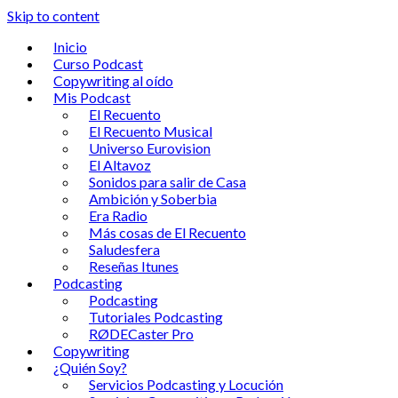
Skip to content
Inicio
Curso Podcast
Copywriting al oído
Mis Podcast
El Recuento
El Recuento Musical
Universo Eurovision
El Altavoz
Sonidos para salir de Casa
Ambición y Soberbia
Era Radio
Más cosas de El Recuento
Saludesfera
Reseñas Itunes
Podcasting
Podcasting
Tutoriales Podcasting
RØDECaster Pro
Copywriting
¿Quién Soy?
Servicios Podcasting y Locución