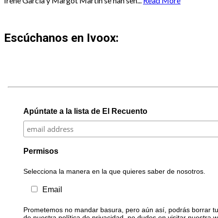
Irene García y Margot Martín se han sen...
Read More
Escúchanos en Ivoox:
Apúntate a la lista de El Recuento
Permisos
Selecciona la manera en la que quieres saber de nosotros.
Email
Prometemos no mandar basura, pero aún así, podrás borrar tu 
de nuestra política de privacidad, no dudes en visitar nuestra 