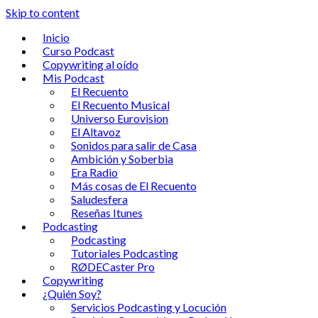
Skip to content
Inicio
Curso Podcast
Copywriting al oído
Mis Podcast
El Recuento
El Recuento Musical
Universo Eurovision
El Altavoz
Sonidos para salir de Casa
Ambición y Soberbia
Era Radio
Más cosas de El Recuento
Saludesfera
Reseñas Itunes
Podcasting
Podcasting
Tutoriales Podcasting
RØDECaster Pro
Copywriting
¿Quién Soy?
Servicios Podcasting y Locución