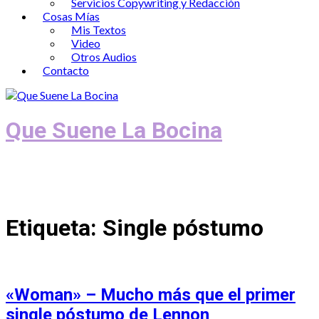
Servicios Copywriting y Redacción
Cosas Mías
Mis Textos
Video
Otros Audios
Contacto
Que Suene La Bocina
Podcast, Redacción y Copywriting by El
Recuento
Etiqueta:
Single póstumo
«Woman» – Mucho más que el primer
single póstumo de Lennon