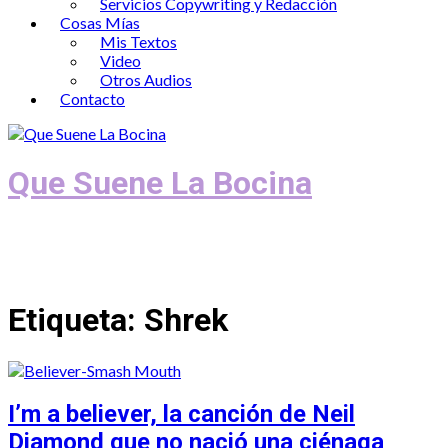
Servicios Copywriting y Redacción
Cosas Mías
Mis Textos
Video
Otros Audios
Contacto
Que Suene La Bocina
Podcast, Redacción y Copywriting by El
Recuento
Etiqueta:
Shrek
I’m a believer, la canción de Neil
Diamond que no nació una ciénaga