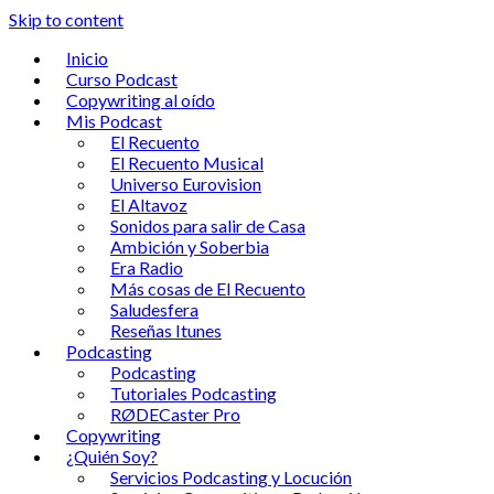
Skip to content
Inicio
Curso Podcast
Copywriting al oído
Mis Podcast
El Recuento
El Recuento Musical
Universo Eurovision
El Altavoz
Sonidos para salir de Casa
Ambición y Soberbia
Era Radio
Más cosas de El Recuento
Saludesfera
Reseñas Itunes
Podcasting
Podcasting
Tutoriales Podcasting
RØDECaster Pro
Copywriting
¿Quién Soy?
Servicios Podcasting y Locución