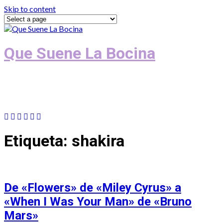
Skip to content
Que Suene La Bocina
Podcast, Redacción y Copywriting by El
Recuento
Etiqueta:
shakira
De «Flowers» de «Miley Cyrus» a
«When I Was Your Man» de «Bruno
Mars»