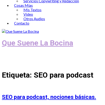
Servicios Copywriting y Redacción
Cosas Mías
Mis Textos
Video
Otros Audios
Contacto
Que Suene La Bocina
Podcast, Redacción y Copywriting by El
Recuento
Etiqueta:
SEO para podcast
SEO para podcast, nociones básicas.