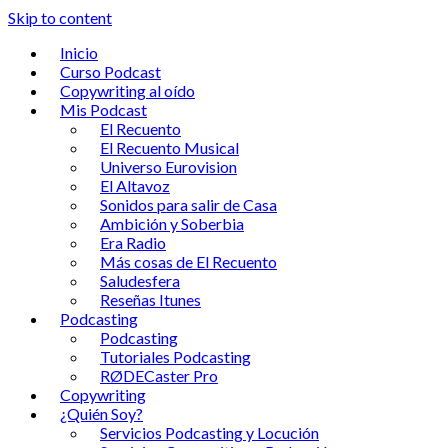
Skip to content
Inicio
Curso Podcast
Copywriting al oído
Mis Podcast
El Recuento
El Recuento Musical
Universo Eurovision
El Altavoz
Sonidos para salir de Casa
Ambición y Soberbia
Era Radio
Más cosas de El Recuento
Saludesfera
Reseñas Itunes
Podcasting
Podcasting
Tutoriales Podcasting
RØDECaster Pro
Copywriting
¿Quién Soy?
Servicios Podcasting y Locución