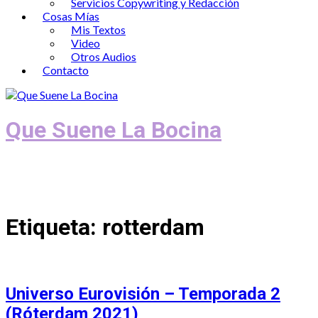
Servicios Copywriting y Redacción
Cosas Mías
Mis Textos
Video
Otros Audios
Contacto
Que Suene La Bocina
Podcast, Redacción y Copywriting by El
Recuento
Etiqueta:
rotterdam
Universo Eurovisión – Temporada 2
(Róterdam 2021)