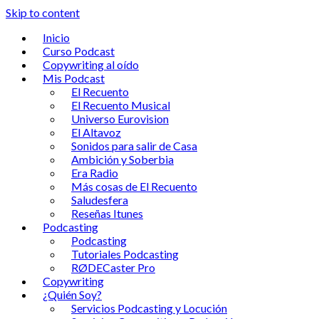
Skip to content
Inicio
Curso Podcast
Copywriting al oído
Mis Podcast
El Recuento
El Recuento Musical
Universo Eurovision
El Altavoz
Sonidos para salir de Casa
Ambición y Soberbia
Era Radio
Más cosas de El Recuento
Saludesfera
Reseñas Itunes
Podcasting
Podcasting
Tutoriales Podcasting
RØDECaster Pro
Copywriting
¿Quién Soy?
Servicios Podcasting y Locución