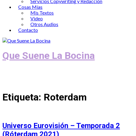
Servicios Copywriting y Redacción
Cosas Mías
Mis Textos
Video
Otros Audios
Contacto
Que Suene La Bocina
Podcast, Redacción y Copywriting by El
Recuento
Etiqueta:
Roterdam
Universo Eurovisión – Temporada 2
(Róterdam 2021)