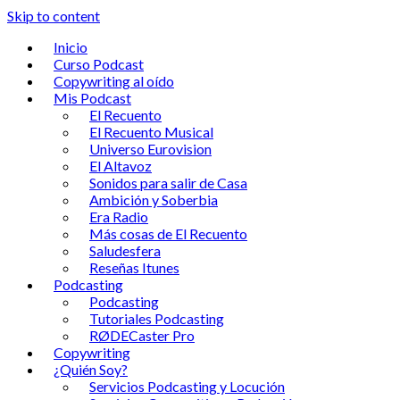
Skip to content
Inicio
Curso Podcast
Copywriting al oído
Mis Podcast
El Recuento
El Recuento Musical
Universo Eurovision
El Altavoz
Sonidos para salir de Casa
Ambición y Soberbia
Era Radio
Más cosas de El Recuento
Saludesfera
Reseñas Itunes
Podcasting
Podcasting
Tutoriales Podcasting
RØDECaster Pro
Copywriting
¿Quién Soy?
Servicios Podcasting y Locución