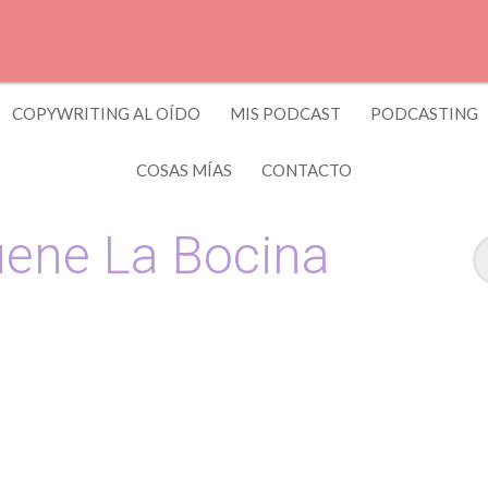
COPYWRITING AL OÍDO
MIS PODCAST
PODCASTING
COSAS MÍAS
CONTACTO
ene La Bocina
 y Copywriting by El Recuento