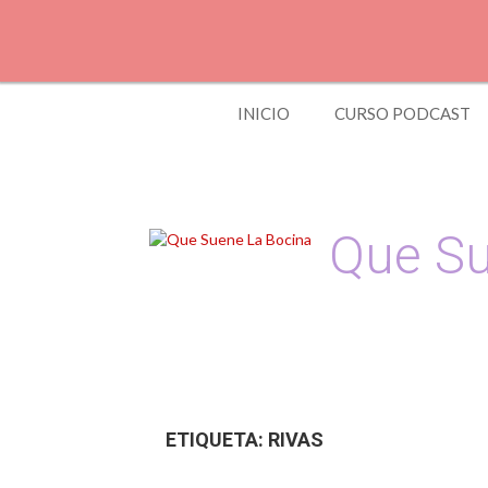
S
k
i
p
t
INICIO
CURSO PODCAST
o
c
o
n
t
e
Que Su
n
t
Podcast, Redacción
ETIQUETA:
RIVAS