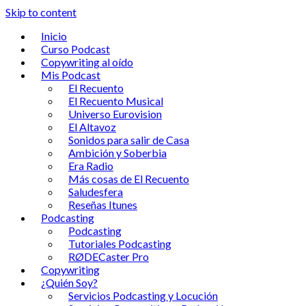
Skip to content
Inicio
Curso Podcast
Copywriting al oído
Mis Podcast
El Recuento
El Recuento Musical
Universo Eurovision
El Altavoz
Sonidos para salir de Casa
Ambición y Soberbia
Era Radio
Más cosas de El Recuento
Saludesfera
Reseñas Itunes
Podcasting
Podcasting
Tutoriales Podcasting
RØDECaster Pro
Copywriting
¿Quién Soy?
Servicios Podcasting y Locución