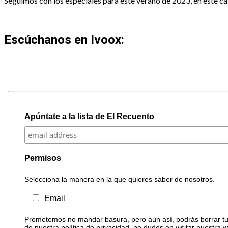
Seguimos con los especiales para este verano de 2023, en este cas
Escúchanos en Ivoox:
Apúntate a la lista de El Recuento
Permisos
Selecciona la manera en la que quieres saber de nosotros.
Email
Prometemos no mandar basura, pero aún así, podrás borrar tu 
de nuestra política de privacidad, no dudes en visitar nuestra 