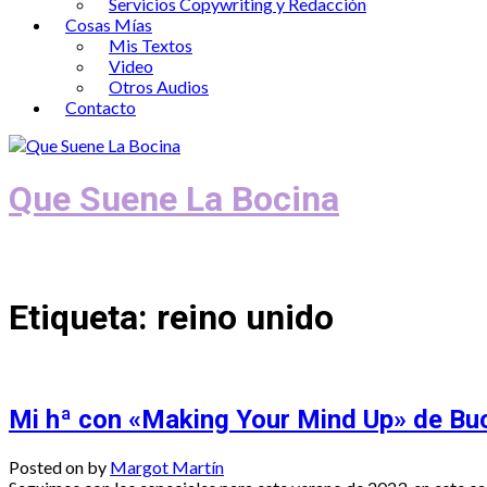
Servicios Copywriting y Redacción
Cosas Mías
Mis Textos
Video
Otros Audios
Contacto
Que Suene La Bocina
Podcast, Redacción y Copywriting by El
Etiqueta:
reino unido
Mi hª con «Making Your Mind Up» de Buck
Posted on
by
Margot Martín