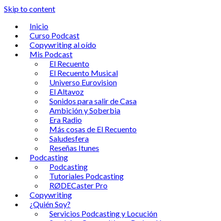
Skip to content
Inicio
Curso Podcast
Copywriting al oído
Mis Podcast
El Recuento
El Recuento Musical
Universo Eurovision
El Altavoz
Sonidos para salir de Casa
Ambición y Soberbia
Era Radio
Más cosas de El Recuento
Saludesfera
Reseñas Itunes
Podcasting
Podcasting
Tutoriales Podcasting
RØDECaster Pro
Copywriting
¿Quién Soy?
Servicios Podcasting y Locución