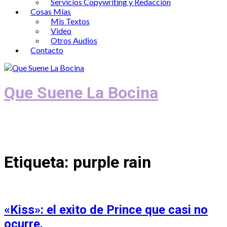
Servicios Copywriting y Redacción
Cosas Mías
Mis Textos
Video
Otros Audios
Contacto
Que Suene La Bocina
Podcast, Redacción y Copywriting by El
Recuento
Etiqueta:
purple rain
«Kiss»: el exito de Prince que casi no
ocurre.