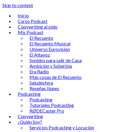
Skip to content
Inicio
Curso Podcast
Copywriting al oído
Mis Podcast
El Recuento
El Recuento Musical
Universo Eurovision
El Altavoz
Sonidos para salir de Casa
Ambición y Soberbia
Era Radio
Más cosas de El Recuento
Saludesfera
Reseñas Itunes
Podcasting
Podcasting
Tutoriales Podcasting
RØDECaster Pro
Copywriting
¿Quién Soy?
Servicios Podcasting y Locución