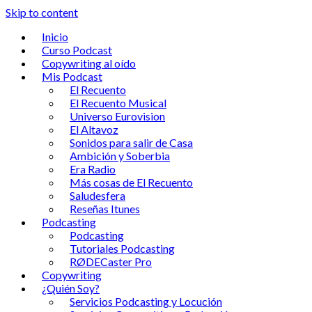
Skip to content
Inicio
Curso Podcast
Copywriting al oído
Mis Podcast
El Recuento
El Recuento Musical
Universo Eurovision
El Altavoz
Sonidos para salir de Casa
Ambición y Soberbia
Era Radio
Más cosas de El Recuento
Saludesfera
Reseñas Itunes
Podcasting
Podcasting
Tutoriales Podcasting
RØDECaster Pro
Copywriting
¿Quién Soy?
Servicios Podcasting y Locución