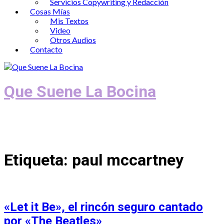
Servicios Copywriting y Redacción
Cosas Mías
Mis Textos
Video
Otros Audios
Contacto
Que Suene La Bocina
Podcast, Redacción y Copywriting by El
Recuento
Etiqueta:
paul mccartney
«Let it Be», el rincón seguro cantado
por «The Beatles»