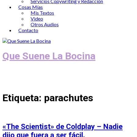
Servicios Copywriting y Redacción
Cosas Mías
Mis Textos
Video
Otros Audios
Contacto
Que Suene La Bocina
Podcast, Redacción y Copywriting by El
Recuento
Etiqueta:
parachutes
«The Scientist» de Coldplay – Nadie
dijo que fuera a ser fácil.