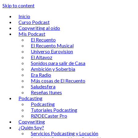
Skip to content
Inicio
Curso Podcast
Copywriting al oído
Mis Podcast
El Recuento
El Recuento Musical
Universo Eurovision
El Altavoz
Sonidos para salir de Casa
Ambición y Soberbia
Era Radio
Más cosas de El Recuento
Saludesfera
Reseñas Itunes
Podcasting
Podcasting
Tutoriales Podcasting
RØDECaster Pro
Copywriting
¿Quién Soy?
Servicios Podcasting y Locución