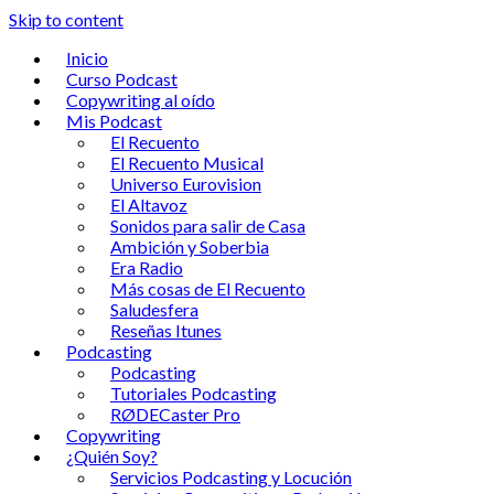
Skip to content
Inicio
Curso Podcast
Copywriting al oído
Mis Podcast
El Recuento
El Recuento Musical
Universo Eurovision
El Altavoz
Sonidos para salir de Casa
Ambición y Soberbia
Era Radio
Más cosas de El Recuento
Saludesfera
Reseñas Itunes
Podcasting
Podcasting
Tutoriales Podcasting
RØDECaster Pro
Copywriting
¿Quién Soy?
Servicios Podcasting y Locución