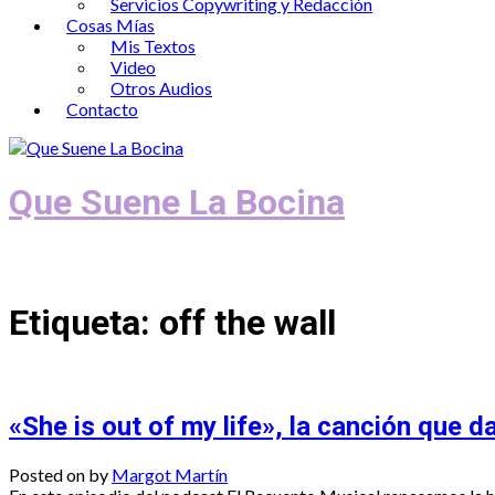
Servicios Copywriting y Redacción
Cosas Mías
Mis Textos
Video
Otros Audios
Contacto
Que Suene La Bocina
Podcast, Redacción y Copywriting by El
Etiqueta:
off the wall
«She is out of my life», la canción que 
Posted on
by
Margot Martín