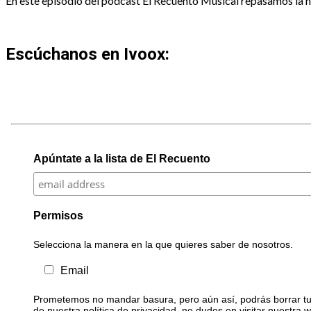
En este episodio del podcast El Recuento Musical repasamos la his
Escúchanos en Ivoox:
Apúntate a la lista de El Recuento
Permisos
Selecciona la manera en la que quieres saber de nosotros.
Email
Prometemos no mandar basura, pero aún así, podrás borrar tu 
de nuestra política de privacidad, no dudes en visitar nuestra 