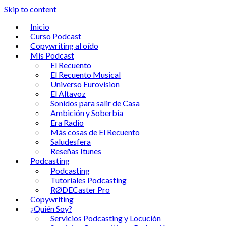
Skip to content
Inicio
Curso Podcast
Copywriting al oído
Mis Podcast
El Recuento
El Recuento Musical
Universo Eurovision
El Altavoz
Sonidos para salir de Casa
Ambición y Soberbia
Era Radio
Más cosas de El Recuento
Saludesfera
Reseñas Itunes
Podcasting
Podcasting
Tutoriales Podcasting
RØDECaster Pro
Copywriting
¿Quién Soy?
Servicios Podcasting y Locución