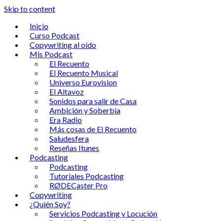
Skip to content
Inicio
Curso Podcast
Copywriting al oído
Mis Podcast
El Recuento
El Recuento Musical
Universo Eurovision
El Altavoz
Sonidos para salir de Casa
Ambición y Soberbia
Era Radio
Más cosas de El Recuento
Saludesfera
Reseñas Itunes
Podcasting
Podcasting
Tutoriales Podcasting
RØDECaster Pro
Copywriting
¿Quién Soy?
Servicios Podcasting y Locución