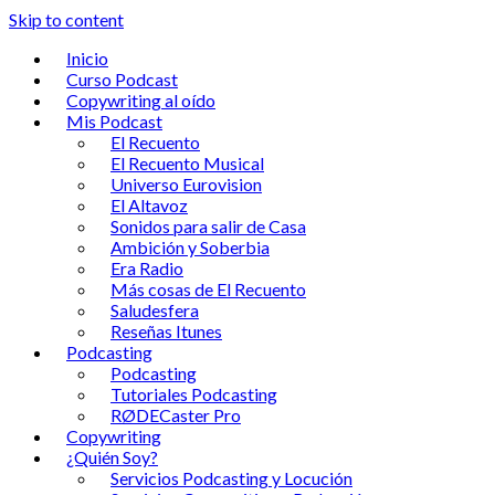
Skip to content
Inicio
Curso Podcast
Copywriting al oído
Mis Podcast
El Recuento
El Recuento Musical
Universo Eurovision
El Altavoz
Sonidos para salir de Casa
Ambición y Soberbia
Era Radio
Más cosas de El Recuento
Saludesfera
Reseñas Itunes
Podcasting
Podcasting
Tutoriales Podcasting
RØDECaster Pro
Copywriting
¿Quién Soy?
Servicios Podcasting y Locución