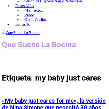
Servicios Copywriting y Redacción
Cosas Mías
Mis Textos
Video
Otros Audios
Contacto
Que Suene La Bocina
Podcast, Redacción y Copywriting by El
Recuento
Etiqueta:
my baby just cares
«My baby just cares for me», la versión
de Nina Simone que necesitó 30 años