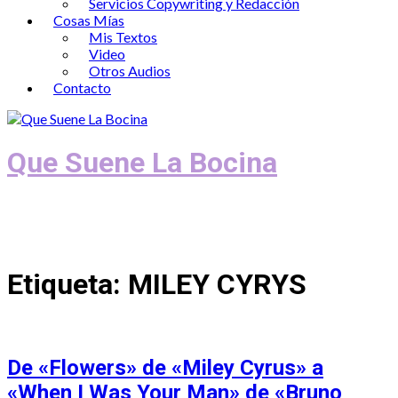
Servicios Copywriting y Redacción
Cosas Mías
Mis Textos
Video
Otros Audios
Contacto
Que Suene La Bocina
Podcast, Redacción y Copywriting by El
Recuento
Etiqueta:
MILEY CYRYS
De «Flowers» de «Miley Cyrus» a
«When I Was Your Man» de «Bruno