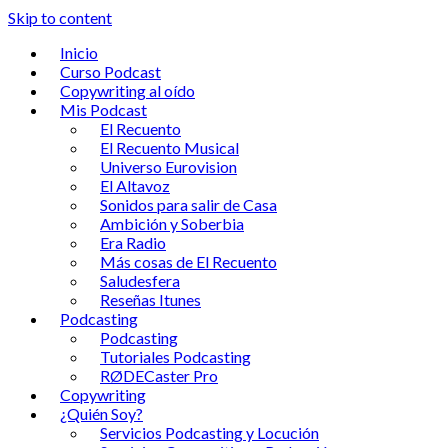
Skip to content
Inicio
Curso Podcast
Copywriting al oído
Mis Podcast
El Recuento
El Recuento Musical
Universo Eurovision
El Altavoz
Sonidos para salir de Casa
Ambición y Soberbia
Era Radio
Más cosas de El Recuento
Saludesfera
Reseñas Itunes
Podcasting
Podcasting
Tutoriales Podcasting
RØDECaster Pro
Copywriting
¿Quién Soy?
Servicios Podcasting y Locución