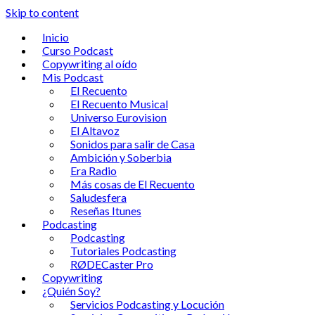
Skip to content
Inicio
Curso Podcast
Copywriting al oído
Mis Podcast
El Recuento
El Recuento Musical
Universo Eurovision
El Altavoz
Sonidos para salir de Casa
Ambición y Soberbia
Era Radio
Más cosas de El Recuento
Saludesfera
Reseñas Itunes
Podcasting
Podcasting
Tutoriales Podcasting
RØDECaster Pro
Copywriting
¿Quién Soy?
Servicios Podcasting y Locución