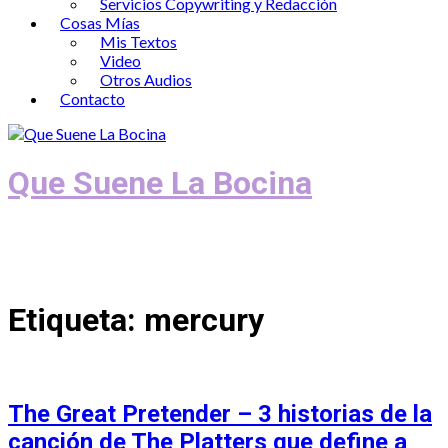
Servicios Copywriting y Redacción
Cosas Mías
Mis Textos
Video
Otros Audios
Contacto
Que Suene La Bocina
Podcast, Redacción y Copywriting by El
Recuento
Etiqueta:
mercury
The Great Pretender – 3 historias de la
canción de The Platters que define a