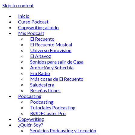
Skip to content
Inicio
Curso Podcast
Copywriting al oído
Mis Podcast
El Recuento
El Recuento Musical
Universo Eurovision
El Altavoz
Sonidos para salir de Casa
Ambición y Soberbia
Era Radio
Más cosas de El Recuento
Saludesfera
Reseñas Itunes
Podcasting
Podcasting
Tutoriales Podcasting
RØDECaster Pro
Copywriting
¿Quién Soy?
Servicios Podcasting y Locución