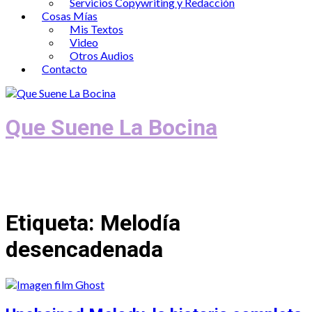
Servicios Copywriting y Redacción
Cosas Mías
Mis Textos
Video
Otros Audios
Contacto
Que Suene La Bocina
Podcast, Redacción y Copywriting by El
Recuento
Etiqueta:
Melodía
desencadenada