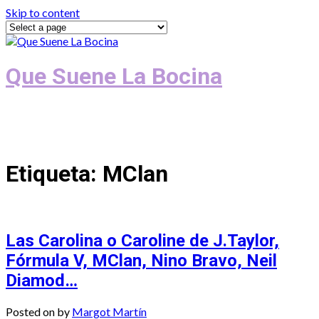
Skip to content
Que Suene La Bocina
Podcast, Redacción y Copywriting by El
Recuento
Etiqueta:
MClan
Las Carolina o Caroline de J.Taylor,
Fórmula V, MClan, Nino Bravo, Neil
Diamod…
Posted on
by
Margot Martín