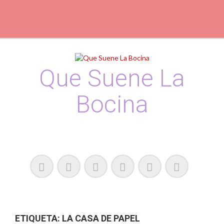
S
k
i
p
t
o
c
Que Suene La
o
n
Bocina
t
e
n
t
Podcast, Redacción y Copywriting by El Recuento
ETIQUETA:
LA CASA DE PAPEL