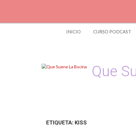
S
k
i
p
t
INICIO
CURSO PODCAST
o
c
o
n
t
e
Que Su
n
t
Podcast, Redacción
ETIQUETA:
KISS