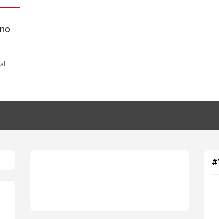
 no
al
#