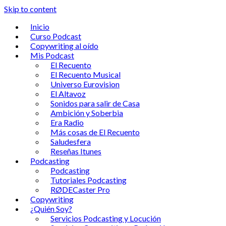
Skip to content
Inicio
Curso Podcast
Copywriting al oído
Mis Podcast
El Recuento
El Recuento Musical
Universo Eurovision
El Altavoz
Sonidos para salir de Casa
Ambición y Soberbia
Era Radio
Más cosas de El Recuento
Saludesfera
Reseñas Itunes
Podcasting
Podcasting
Tutoriales Podcasting
RØDECaster Pro
Copywriting
¿Quién Soy?
Servicios Podcasting y Locución