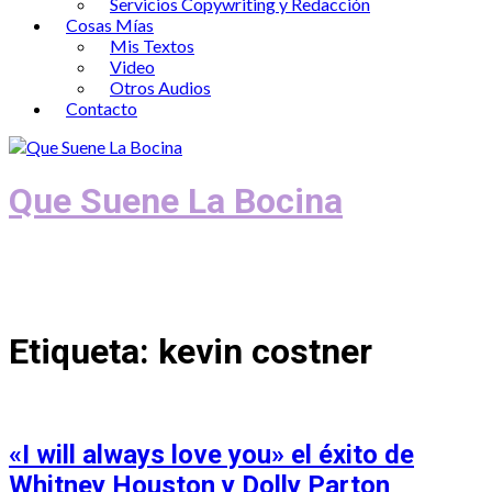
Servicios Copywriting y Redacción
Cosas Mías
Mis Textos
Video
Otros Audios
Contacto
Que Suene La Bocina
Podcast, Redacción y Copywriting by El
Recuento
Etiqueta:
kevin costner
«I will always love you» el éxito de
Whitney Houston y Dolly Parton