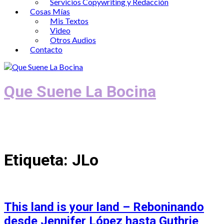
Servicios Copywriting y Redacción
Cosas Mías
Mis Textos
Video
Otros Audios
Contacto
Que Suene La Bocina
Podcast, Redacción y Copywriting by El
Recuento
Etiqueta:
JLo
This land is your land – Reboninando
desde Jennifer López hasta Guthrie