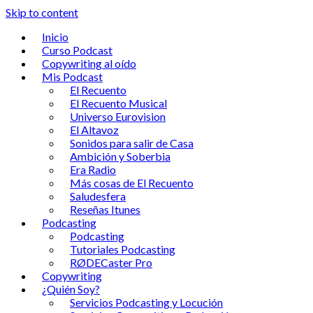
Skip to content
Inicio
Curso Podcast
Copywriting al oído
Mis Podcast
El Recuento
El Recuento Musical
Universo Eurovision
El Altavoz
Sonidos para salir de Casa
Ambición y Soberbia
Era Radio
Más cosas de El Recuento
Saludesfera
Reseñas Itunes
Podcasting
Podcasting
Tutoriales Podcasting
RØDECaster Pro
Copywriting
¿Quién Soy?
Servicios Podcasting y Locución