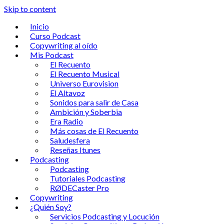
Skip to content
Inicio
Curso Podcast
Copywriting al oído
Mis Podcast
El Recuento
El Recuento Musical
Universo Eurovision
El Altavoz
Sonidos para salir de Casa
Ambición y Soberbia
Era Radio
Más cosas de El Recuento
Saludesfera
Reseñas Itunes
Podcasting
Podcasting
Tutoriales Podcasting
RØDECaster Pro
Copywriting
¿Quién Soy?
Servicios Podcasting y Locución