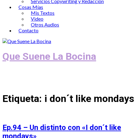
Servicios Copywriting y Redacción
Cosas Mías
Mis Textos
Video
Otros Audios
Contacto
Que Suene La Bocina
Podcast, Redacción y Copywriting by El
Recuento
Etiqueta:
i don´t like mondays
Ep.94 – Un distinto con «I don´t like
mondays»