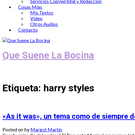
Servicios Copywriting y Redacción
Cosas Mías
Mis Textos
Video
Otros Audios
Contacto
Que Suene La Bocina
Podcast, Redacción y Copywriting by El
Etiqueta:
harry styles
«As it was», un tema como de siempre d
Posted on
by
Margot Martín