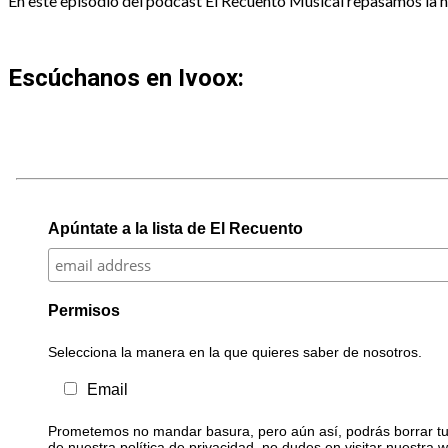
En este episodio del podcast El Recuento Musical repasamos la hist
Escúchanos en Ivoox:
Apúntate a la lista de El Recuento
Permisos
Selecciona la manera en la que quieres saber de nosotros.
Email
Prometemos no mandar basura, pero aún así, podrás borrar tu 
de nuestra política de privacidad, no dudes en visitar nuestra 