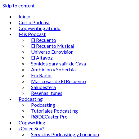
Skip to content
Inicio
Curso Podcast
Copywriting al oído
Mis Podcast
El Recuento
El Recuento Musical
Universo Eurovision
El Altavoz
Sonidos para salir de Casa
Ambición y Soberbia
Era Radio
Más cosas de El Recuento
Saludesfera
Reseñas Itunes
Podcasting
Podcasting
Tutoriales Podcasting
RØDECaster Pro
Copywriting
¿Quién Soy?
Servicios Podcasting y Locución