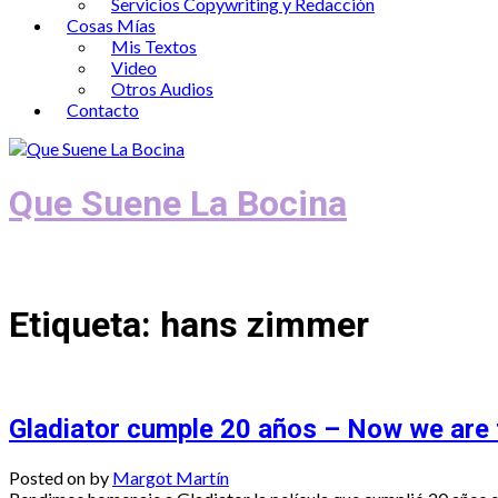
Servicios Copywriting y Redacción
Cosas Mías
Mis Textos
Video
Otros Audios
Contacto
Que Suene La Bocina
Podcast, Redacción y Copywriting by El
Etiqueta:
hans zimmer
Gladiator cumple 20 años – Now we are 
Posted on
by
Margot Martín