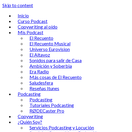
Skip to content
Inicio
Curso Podcast
Copywriting al oído
Mis Podcast
El Recuento
El Recuento Musical
Universo Eurovision
El Altavoz
Sonidos para salir de Casa
Ambición y Soberbia
Era Radio
Más cosas de El Recuento
Saludesfera
Reseñas Itunes
Podcasting
Podcasting
Tutoriales Podcasting
RØDECaster Pro
Copywriting
¿Quién Soy?
Servicios Podcasting y Locución