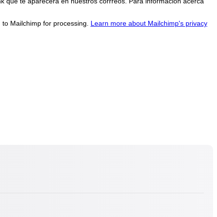
nk que te aparecerá en nuestros corrreos. Para información acerca
d to Mailchimp for processing.
Learn more about Mailchimp's privacy