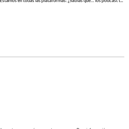
stamos en todas las plataformas: ¿Sabías que… los podcast t...