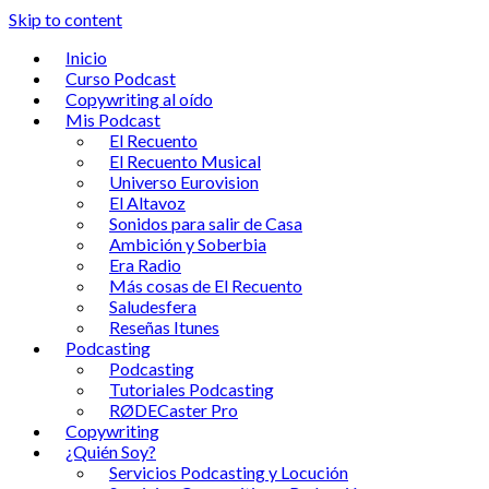
Skip to content
Inicio
Curso Podcast
Copywriting al oído
Mis Podcast
El Recuento
El Recuento Musical
Universo Eurovision
El Altavoz
Sonidos para salir de Casa
Ambición y Soberbia
Era Radio
Más cosas de El Recuento
Saludesfera
Reseñas Itunes
Podcasting
Podcasting
Tutoriales Podcasting
RØDECaster Pro
Copywriting
¿Quién Soy?
Servicios Podcasting y Locución