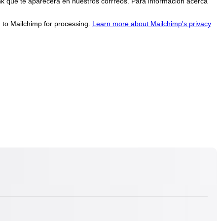
nk que te aparecerá en nuestros corrreos. Para información acerca
d to Mailchimp for processing.
Learn more about Mailchimp's privacy