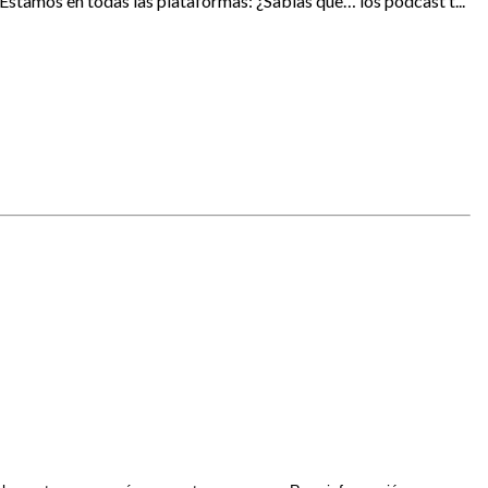
stamos en todas las plataformas: ¿Sabías que… los podcast t...