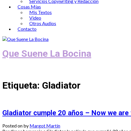
Servicios Copywriting y Redacción
Cosas Mías
Mis Textos
Video
Otros Audios
Contacto
Que Suene La Bocina
Podcast, Redacción y Copywriting by El
Etiqueta:
Gladiator
Gladiator cumple 20 años – Now we are 
Posted on
by
Margot Martín