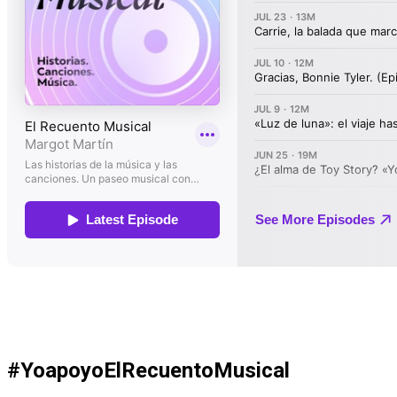
#YoapoyoElRecuentoMusical