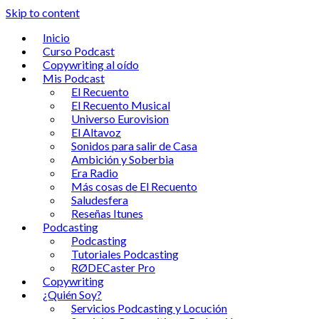
Skip to content
Inicio
Curso Podcast
Copywriting al oído
Mis Podcast
El Recuento
El Recuento Musical
Universo Eurovision
El Altavoz
Sonidos para salir de Casa
Ambición y Soberbia
Era Radio
Más cosas de El Recuento
Saludesfera
Reseñas Itunes
Podcasting
Podcasting
Tutoriales Podcasting
RØDECaster Pro
Copywriting
¿Quién Soy?
Servicios Podcasting y Locución