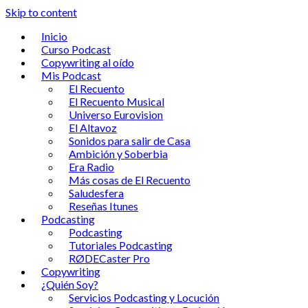
Skip to content
Inicio
Curso Podcast
Copywriting al oído
Mis Podcast
El Recuento
El Recuento Musical
Universo Eurovision
El Altavoz
Sonidos para salir de Casa
Ambición y Soberbia
Era Radio
Más cosas de El Recuento
Saludesfera
Reseñas Itunes
Podcasting
Podcasting
Tutoriales Podcasting
RØDECaster Pro
Copywriting
¿Quién Soy?
Servicios Podcasting y Locución