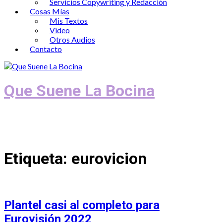
Servicios Copywriting y Redacción
Cosas Mías
Mis Textos
Video
Otros Audios
Contacto
Que Suene La Bocina
Podcast, Redacción y Copywriting by El
Recuento
Etiqueta:
eurovicion
Plantel casi al completo para
Eurovisión 2022