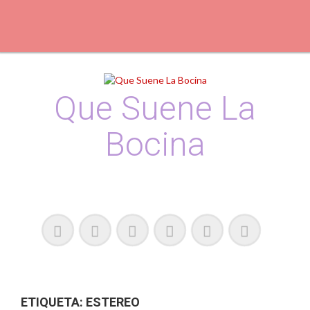
Skip
to
content
Que Suene La
Bocina
Podcast, Redacción y Copywriting by El Recuento
ETIQUETA:
ESTEREO