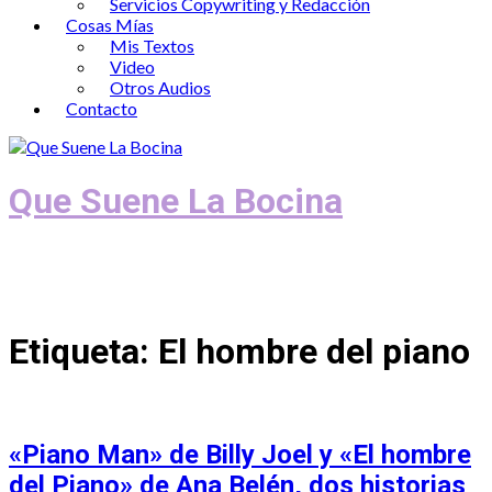
Servicios Copywriting y Redacción
Cosas Mías
Mis Textos
Video
Otros Audios
Contacto
Que Suene La Bocina
Podcast, Redacción y Copywriting by El
Recuento
Etiqueta:
El hombre del piano
«Piano Man» de Billy Joel y «El hombre
del Piano» de Ana Belén, dos historias