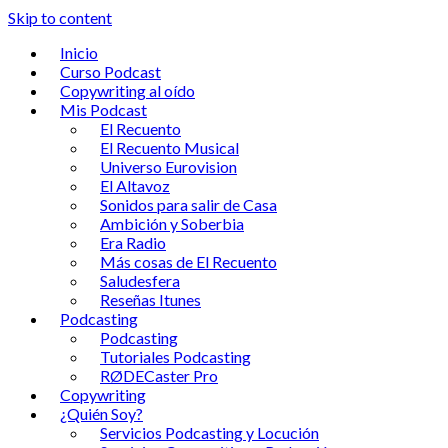
Skip to content
Inicio
Curso Podcast
Copywriting al oído
Mis Podcast
El Recuento
El Recuento Musical
Universo Eurovision
El Altavoz
Sonidos para salir de Casa
Ambición y Soberbia
Era Radio
Más cosas de El Recuento
Saludesfera
Reseñas Itunes
Podcasting
Podcasting
Tutoriales Podcasting
RØDECaster Pro
Copywriting
¿Quién Soy?
Servicios Podcasting y Locución