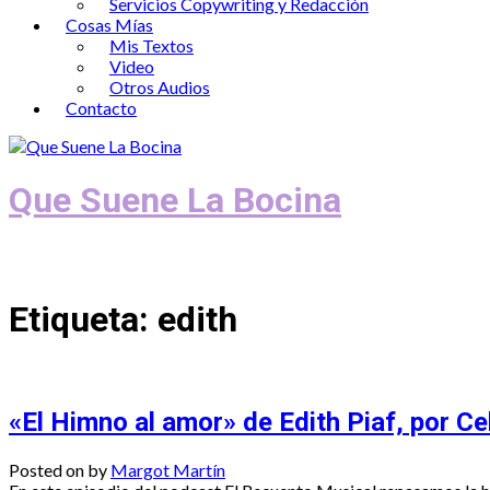
Servicios Copywriting y Redacción
Cosas Mías
Mis Textos
Video
Otros Audios
Contacto
Que Suene La Bocina
Podcast, Redacción y Copywriting by El
Etiqueta:
edith
«El Himno al amor» de Edith Piaf, por Ce
Posted on
by
Margot Martín