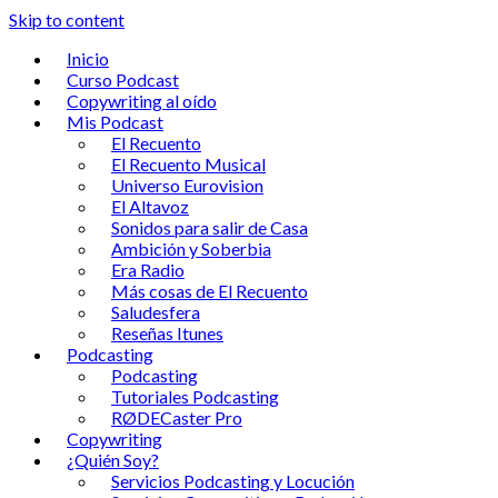
Skip to content
Inicio
Curso Podcast
Copywriting al oído
Mis Podcast
El Recuento
El Recuento Musical
Universo Eurovision
El Altavoz
Sonidos para salir de Casa
Ambición y Soberbia
Era Radio
Más cosas de El Recuento
Saludesfera
Reseñas Itunes
Podcasting
Podcasting
Tutoriales Podcasting
RØDECaster Pro
Copywriting
¿Quién Soy?
Servicios Podcasting y Locución