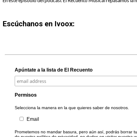
En este episodio del podcast El Recuento Musical repasamos la his
Escúchanos en Ivoox:
Apúntate a la lista de El Recuento
Permisos
Selecciona la manera en la que quieres saber de nosotros.
Email
Prometemos no mandar basura, pero aún así, podrás borrar tu 
de nuestra política de privacidad, no dudes en visitar nuestra 