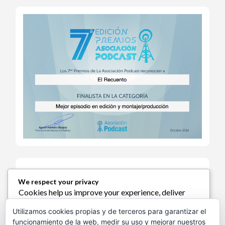
We respect your privacy
Cookies help us improve your experience, deliver
Política de Cookies
personalized content, and analyze traffic. You can
Utilizamos cookies propias y de terceros para garantizar el
choose which cookies to allow by clicking
funcionamiento de la web, medir su uso y mejorar nuestros