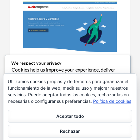
We respect your privacy
Cookies help us improve your experience, deliver
Política de Cookies
personalized content, and analyze traffic. You can
Utilizamos cookies propias y de terceros para garantizar el
choose which cookies to allow by clicking
funcionamiento de la web, medir su uso y mejorar nuestros
Customize
. Click
Accept All
to consent or
Reject
servicios. Puede aceptar todas las cookies, rechazar las no
All
to decline non-essential cookies.
necesarias o configurar sus preferencias.
Política de cookies
Política de Privacidad
Customize
Aceptar todo
Reject All
Aviso Legal
Rechazar
Accept All